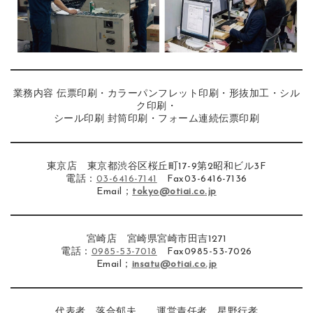
業務内容 伝票印刷・カラーパンフレット印刷・形抜加工・シル
ク印刷・
シール印刷 封筒印刷・フォーム連続伝票印刷
東京店 東京都渋谷区桜丘町17-9第2昭和ビル3F
電話：
03-6416-7141
Fax03-6416-7136
Email；
tokyo@otiai.co.jp
宮崎店 宮崎県宮崎市田吉1271
電話：
0985-53-7018
Fax0985-53-7026
Email；
i
nsatu@otiai.co.jp
代表者 落合郁夫 運営責任者 星野行孝